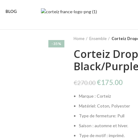
BLOG
Home
Ensemble
Corteiz Drop
-35%
Corteiz Dro
Black/Purpl
Original
Curr
€
175.00
€
270.00
price
price
Marque : Corteiz
was:
is:
€270.00.
€175
Matériel: Coton, Polyester
Type de fermeture: Pull
Saison : automne et hiver.
Type de motif : imprimé.