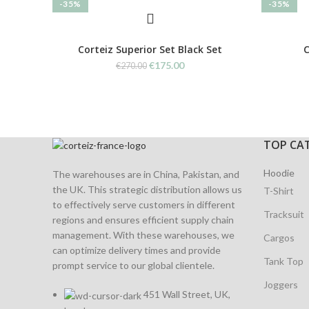
-35%
-35%
Corteiz Superior Set Black Set
C
Original
Current
€
175.00
€
270.00
price
price
was:
is:
€270.00.
€175.00.
TOP CA
Hoodie
The warehouses are in China, Pakistan, and
the UK. This strategic distribution allows us
T-Shirt
to effectively serve customers in different
Tracksuit
regions and ensures efficient supply chain
management. With these warehouses, we
Cargos
can optimize delivery times and provide
Tank Top
prompt service to our global clientele.
Joggers
451 Wall Street, UK,