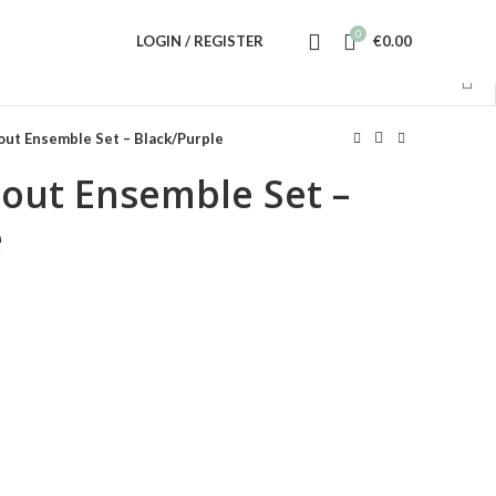
0
LOGIN / REGISTER
€
0.00
out Ensemble Set – Black/Purple
pout Ensemble Set –
e
ent
.00.