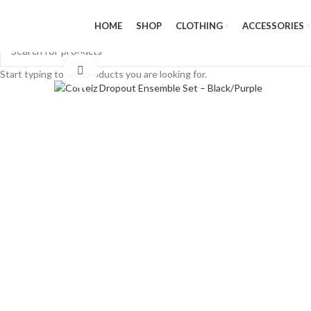
HOME
SHOP
CLOTHING
ACCESSORIES
Click to enlarge
Start typing to see products you are looking for.