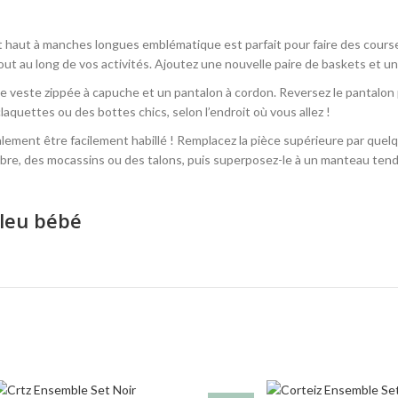
 haut à manches longues emblématique est parfait pour faire des courses 
tout au long de vos activités. Ajoutez une nouvelle paire de baskets et un
e veste zippée à capuche et un pantalon à cordon. Reversez le pantalon p
aquettes ou des bottes chics, selon l’endroit où vous allez !
lement être facilement habillé ! Remplacez la pièce supérieure par quelqu
n sobre, des mocassins ou des talons, puis superposez-le à un manteau te
Bleu bébé