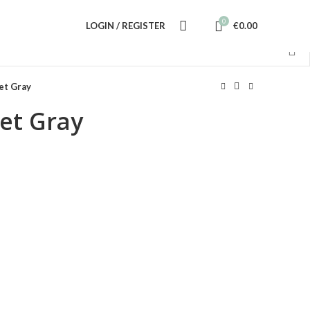
0
LOGIN / REGISTER
€
0.00
et Gray
Set Gray
ent
.00.