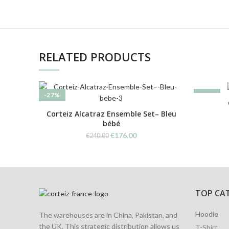
RELATED PRODUCTS
-27%
-35%
Corteiz Alcatraz Ensemble Set– Bleu
bébé
Original
Current
€
176.00
€
240.00
price
price
was:
is:
€240.00.
€176.00.
TOP CA
Hoodie
The warehouses are in China, Pakistan, and
the UK. This strategic distribution allows us
T-Shirt