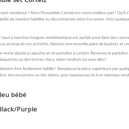
tant tendance ? Alors l’Ensemble Corteiz est votre meilleur pari ! Qu’il
billé de manière habillée ou décontractée selon l’occasion. Voici quelqu
 haut à manches longues emblématique est parfait pour faire des courses 
tout au long de vos activités. Ajoutez une nouvelle paire de baskets et un
e veste zippée à capuche et un pantalon à cordon. Reversez le pantalon p
aquettes ou des bottes chics, selon l’endroit où vous allez !
lement être facilement habillé ! Remplacez la pièce supérieure par quelqu
n sobre, des mocassins ou des talons, puis superposez-le à un manteau te
Bleu bébé
Black/Purple