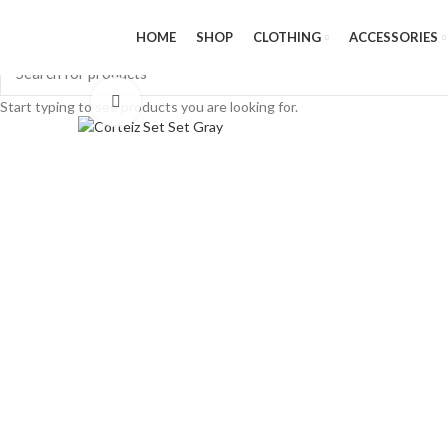
HOME
SHOP
CLOTHING
ACCESSORIES
Click to enlarge
Start typing to see products you are looking for.