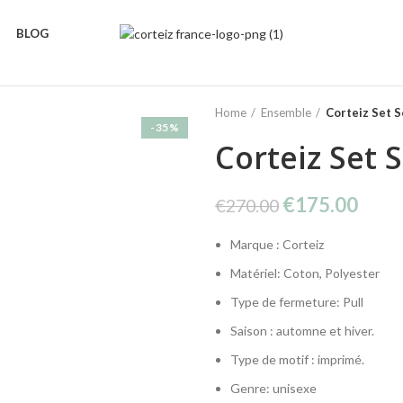
BLOG
Home
Ensemble
Corteiz Set S
-35%
Corteiz Set 
Original
Curr
€
175.00
€
270.00
price
price
Marque : Corteiz
was:
is:
€270.00.
€175
Matériel: Coton, Polyester
Type de fermeture: Pull
Saison : automne et hiver.
Type de motif : imprimé.
Genre: unisexe