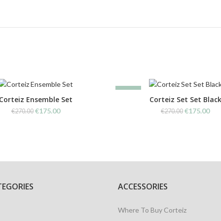
-35%
Corteiz Ensemble Set
Corteiz Set Set Blac
Original
Current
Original
Cur
€
175.00
€
175.00
€
270.00
€
270.00
price
price
price
pri
was:
is:
was:
is:
€270.00.
€175.00.
€270.00.
€17
TEGORIES
ACCESSORIES
Where To Buy Corteiz