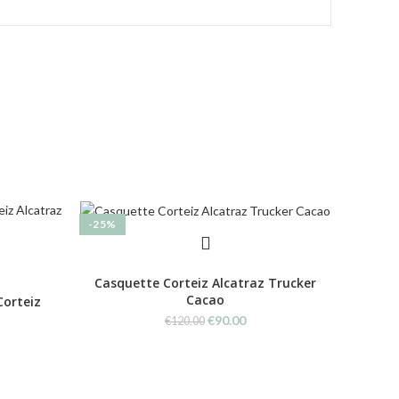
-25%
-21%
Casquette Corteiz Alcatraz Trucker
Cacao
Corteiz
Marq
Original
Current
€
90.00
€
120.00
price
price
rent
was:
is:
e
€120.00.
€90.00.
00.