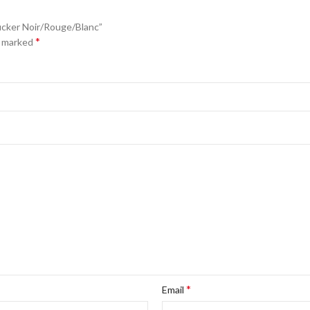
rucker Noir/Rouge/Blanc”
*
e marked
*
Email