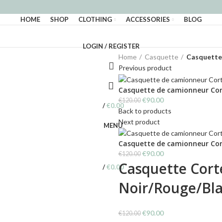
HOME
SHOP
CLOTHING
ACCESSORIES
BLOG
LOGIN / REGISTER
Home
Casquette
Casquette 
Previous product
Casquette de camionneur Cor
Original
Current
€
90.00
€
120.00
/
€
0.00
price
price
Back to products
was:
is:
Next product
MENU
€120.00.
€90.00.
Casquette de camionneur Cor
Original
Current
€
90.00
€
120.00
Casquette Cort
price
price
/
€
0.00
was:
is:
Noir/Rouge/Bl
€120.00.
€90.00.
Original
Current
€
90.00
€
120.00