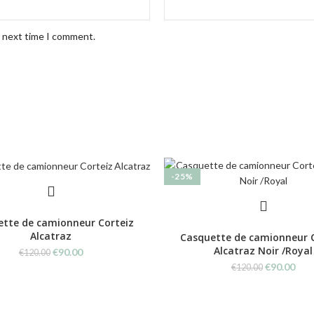
e next time I comment.
-25%
tte de camionneur Corteiz
Alcatraz
Casquette de camionneur 
Alcatraz Noir /Royal
Original
Current
€
90.00
€
120.00
price
price
Original
Cur
€
90.00
€
120.00
was:
is:
price
pric
€120.00.
€90.00.
was:
is:
€120.00.
€90.