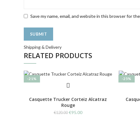
Save my name, email, and website in this browser for th
Shipping & Delivery
RELATED PRODUCTS
-21%
-25%
Casquette Trucker Corteiz Alcatraz
Casque
Rouge
Original
Current
€
95.00
€
120.00
price
price
was:
is:
€120.00.
€95.00.