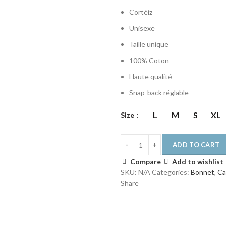
price
price
Cortéiz
was:
is:
€120.00.
€90.00.
Unisexe
Taille unique
100% Coton
Haute qualité
Snap-back réglable
L
M
S
XL
Size
ADD TO CART
Compare
Add to wishlist
SKU:
N/A
Categories:
Bonnet
,
Ca
Share