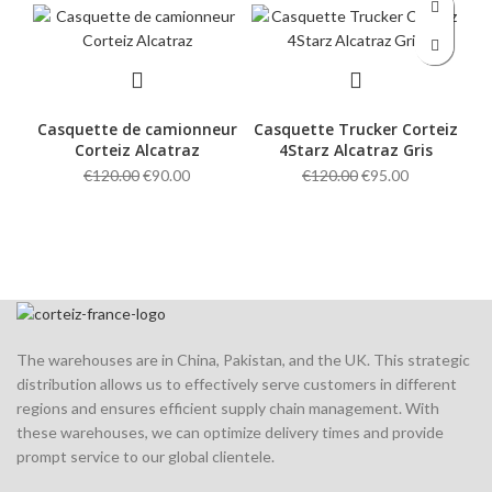
Casquette de camionneur
Casquette Trucker Corteiz
Ca
Corteiz Alcatraz
4Starz Alcatraz Gris
Original
Current
Original
Current
€
120.00
€
90.00
€
120.00
€
95.00
price
price
price
price
was:
is:
was:
is:
€120.00.
€90.00.
€120.00.
€95.00.
The warehouses are in China, Pakistan, and the UK. This strategic
distribution allows us to effectively serve customers in different
regions and ensures efficient supply chain management. With
these warehouses, we can optimize delivery times and provide
prompt service to our global clientele.