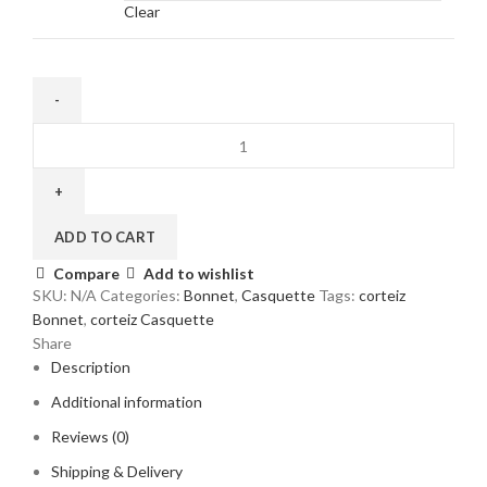
Clear
Casquette
Trucker
Corteiz
Alcatraz
Vert
ADD TO CART
quantity
Compare
Add to wishlist
SKU:
N/A
Categories:
Bonnet
,
Casquette
Tags:
corteiz
Bonnet
,
corteiz Casquette
Share
Description
Additional information
Reviews (0)
Shipping & Delivery