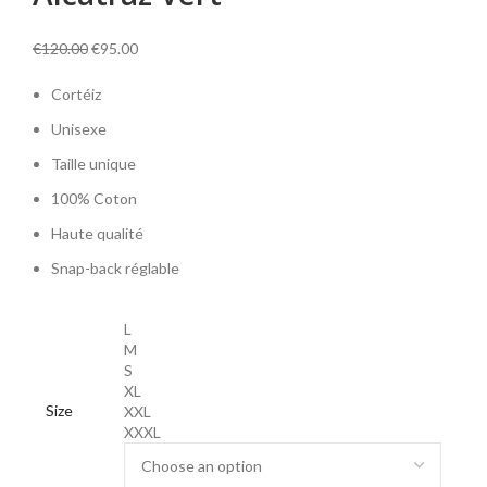
Original
Current
€
120.00
€
95.00
price
price
Cortéiz
was:
is:
€120.00.
€95.00.
Unisexe
Taille unique
100% Coton
Haute qualité
Snap-back réglable
L
M
S
XL
Size
XXL
XXXL