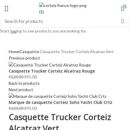
0
Start typing to see products you are looking for.
-21%
Click to enlarge
Home
Casquette
Casquette Trucker Corteiz Alcatraz Vert
Previous product
Casquette Trucker Corteiz Alcatraz Rouge
Original
Current
€
120.00
€
95.00
price
price
Back to products
was:
is:
Next product
€120.00.
€95.00.
Marque de casquette Corteiz Soho Yacht Club Crtz
Original
Current
€
120.00
€
95.00
Casquette Trucker Corteiz
price
price
was:
is:
Alcatraz Vert
€120.00.
€95.00.